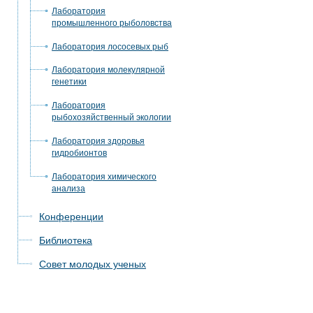
Лаборатория
промышленного рыболовства
Лаборатория лососевых рыб
Лаборатория молекулярной
генетики
Лаборатория
рыбохозяйственный экологии
Лаборатория здоровья
гидробионтов
Лаборатория химического
анализа
Конференции
Библиотека
Совет молодых ученых