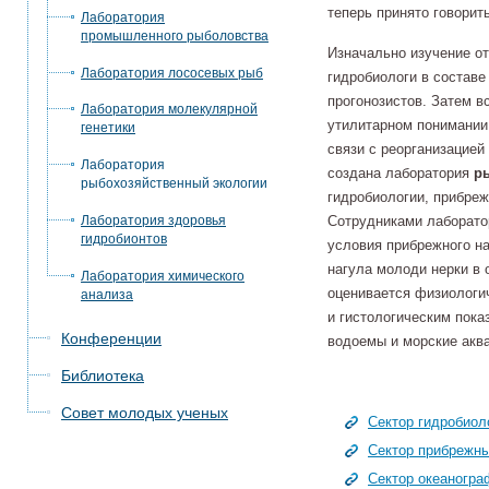
теперь принято говорит
Лаборатория
промышленного рыболовства
Изначально изучение о
Лаборатория лососевых рыб
гидробиологи в составе
прогонозистов. Затем 
Лаборатория молекулярной
утилитарном понимании,
генетики
связи с реорганизацие
Лаборатория
создана лаборатория
р
рыбохозяйственный экологии
гидробиологии, прибреж
Лаборатория здоровья
Сотрудниками лаборато
гидробионтов
условия прибрежного на
нагула молоди нерки в 
Лаборатория химического
оценивается физиологи
анализа
и гистологическим пока
Конференции
водоемы и морские аква
Библиотека
Совет молодых ученых
Сектор гидробиол
Сектор прибрежны
Сектор океаногра