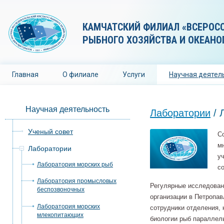
КАМЧАТСКИЙ ФИЛИАЛ «ВСЕРОС
РЫБНОГО ХОЗЯЙСТВА И ОКЕАНО
Главная
О филиале
Услуги
Научная деятел
Научная деятельность
Лаборатории
/
Ученый совет
С
м
Лаборатории
у
Лаборатория морских рыб
с
Лаборатория промысловых
Регулярные исследован
беспозвоночных
организации в Петропа
Лаборатория морских
сотрудники отделения, 
млекопитающих
биологии рыб параллель