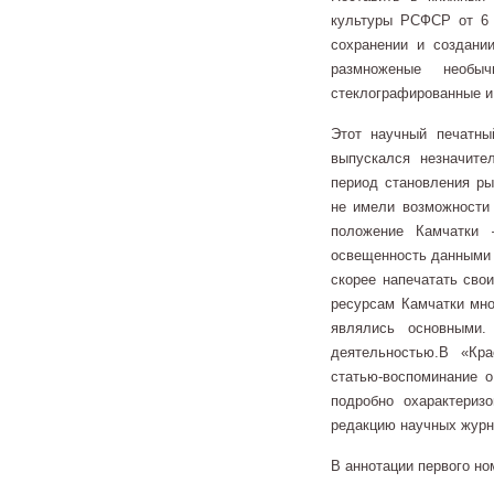
культуры РСФСР от 6 а
сохранении и создани
размноженые необыч
стеклографированные и т
Этот научный печатны
выпускался незначите
период становления ры
не имели возможности 
положение Камчатки 
освещенность данными 
скорее напечатать свои
ресурсам Камчатки мно
являлись основными.
деятельностью.В «Кр
статью-воспоминание о
подробно охарактериз
редакцию научных журн
В аннотации первого 