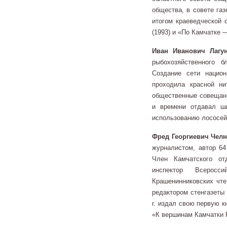
общества, в совете га
итогом краеведческой 
(1993) и «По Камчатке 
Иван Иванович Лагу
рыбохозяйственного 
Создание сети нацио
проходила красной н
общественные совещани
и времени отдавал ши
использованию лососей
Фред Георгиевич Чел
журналистом, автор 64
Член Камчатского от
инспектор Всеросс
Крашенинниковских чт
редактором стенгазеты
г. издал свою первую к
«К вершинам Камчатки 