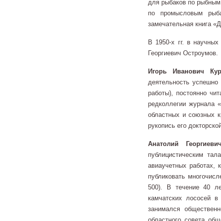
для рыбаков по рыбным 
по промысловым рыб
замечательная книга «
В 1950-х гг. в научны
Георгиевич Остроумов.
Игорь Иванович Кур
деятельность успешно 
работы), постоянно чи
редколлегии журнала «
областных и союзных к
рукопись его докторско
Анатолий Георгиеви
публицистическим тал
авиаучетных работах, к
публиковать многочисл
500). В течение 40 л
камчатских лососей в
занимался общественн
областного совета общ