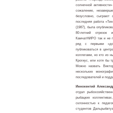
солнечной активности»
сожалению, незаверше
безусловно, сыграют 
последняя работа «Тих
(1987), была опубликов
80-летний отрезок и
КамчатНИРО так и не п
ряд с первыми «док
публиковаться в центр
коллегами, но кто из 
Крогиус, или хотя бы т
Можно назвать Викто
нескольких монограф
последователей и подд
Иннокентий Александ
отдал рыбохозяйствен
рыбацких коллектива
склонностью к педаг
студентов Дальрыбвтуз