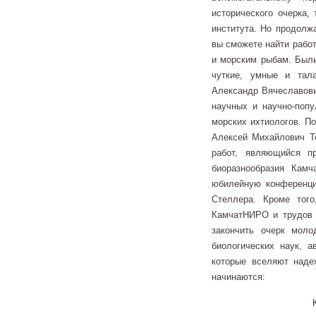
исторического очерка,
института. Но продолж
вы сможете найти работ
и морским рыбам. Были
чуткие, умные и тал
Александр Вячеславови
научных и научно-попу
морских ихтиологов. П
Алексей Михайлович То
работ, являющийся п
биоразнообразия Кам
юбилейную конференци
Стеллера. Кроме того
КамчатНИРО и трудов 
закончить очерк мол
биологических наук, а
которые вселяют наде
начин
К