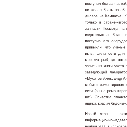
поступил без запчастей
не желал брать на обс
дилера на Камчатке. К
только в стране-изго
запчасти. Несмотря на 
издательство было 
поступившего оборудо
привыкли, что ученые
иглы, шили сети для 
морских рыб, где авто
запись из книги учета
заведующей лаборато
«Мусатов Александр Але
съёмки, ремонтировал м
сети (он же ремонтиров
шт.). Оснастил планкт
ящики, красил бидоны».
Новый этап — актив
информационно-издател
ноября 2000 г. Одновр