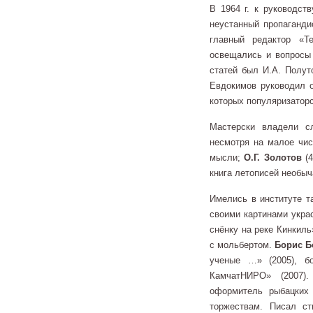
В 1964 г. к руководст
неустанный пропаганди
главный редактор «Те
освещались и вопросы
статей был И.А. Полут
Евдокимов руководил о
которых популяризаторс
Мастерски владели
несмотря на малое чис
мысли;
О.Г. Золотов
(4
книга летописей необы
Имелись в институте 
своими картинами укра
снёнку на реке Кинкиль
с мольбертом.
Борис Б
ученые …» (2005), б
КамчатНИРО» (2007).
оформитель рыбацких 
торжествам. Писал ст