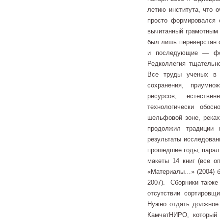
летию института, что 
просто формировался с
вычитанный грамотным 
был лишь переверстан с
и последующие — фор
Редколлегия тщательно
Все труды ученых в 
сохранения, приумно
ресурсов, естестве
технологически обос
шельфовой зоне, реках
продолжил традиции и
результаты исследовани
прошедшие годы, паралл
макеты 14 книг (все о
«Материалы…» (2004) б
2007). Сборники также
отсутствии сортировщ
Нужно отдать должное 
КамчатНИРО, который 