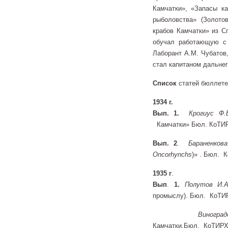
Камчатки», «Запасы к
рыболовства» (Золото
крабов Камчатки» из Сп
обучал работающую с 
Лаборант А.М. Чубатов
стал капитаном дальнег
Список
статей бюллете
1934 г.
Вып. 1.
Крогиус Ф.
Камчатки» Бюл. КоТИРХ
Вып.
2
.
Бараненкова
Oncorhynchs
)» . Бюл. 
1935 г
.
Вып
.
1.
Полутов И.А
промыслу). Бюл. КоТИРХ
Виногра
Камчатки.Бюл. КоТИРХ. 