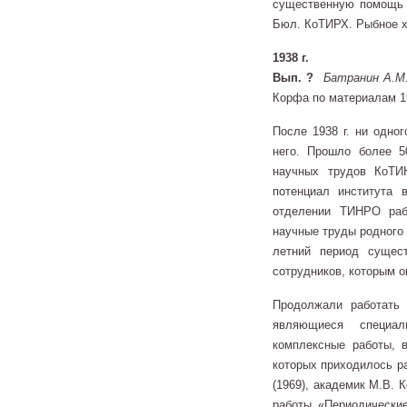
существенную помощь 
Бюл. КоТИРХ. Рыбное хо
1938 г.
Вып. ?
Батранин А.М
Корфа по материалам 19
После 1938 г. ни одно
него. Прошло более 5
научных трудов КоТИ
потенциал института
отделении ТИНРО раб
научные труды родного 
летний период сущес
сотрудников, которым 
Продолжали работат
являющиеся специал
комплексные работы, 
которых приходилось ра
(1969), академик М.В.
работы «Периодически