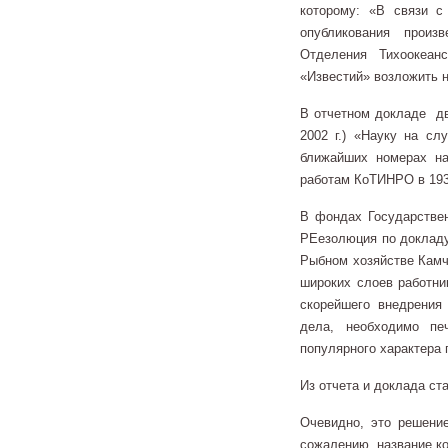
которому: «В связи с
опубликования произ
Отделения Тихоокеанс
«Известий» возложить н
В отчетном докладе дву
2002 г.) «Науку на сл
ближайших номерах н
работам КоТИНРО в 1933
В фондах Государстве
РЕезолюция по докладу
Рыбном хозяйстве Камч
широких слоев работн
скорейшего внедрения
дела, необходимо пе
популярного характера 
Из отчета и доклада ст
Очевидно, это решение
сожалению, название ко