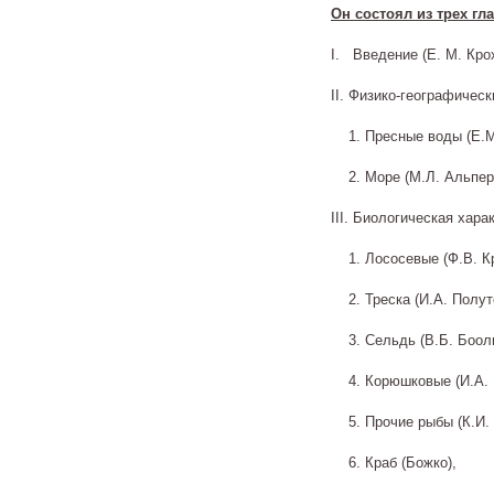
Он состоял из трех гла
I. Введение (Е. М. Кро
II. Физико-географичес
1. Пресные воды (Е.М.
2. Море (М.Л. Альпер
III. Биологическая хара
1. Лососевые (Ф.В. Кро
2. Треска (И.А. Полут
3. Сельдь (В.Б. Бооль,
4. Корюшковые (И.А. 
5. Прочие рыбы (К.И. 
6. Краб (Божко),