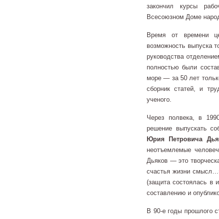
закончил курсы рабо
Всесоюзном Доме народ
Время от времени ц
возможность выпуска т
руководства отделение
полностью были соста
море — за 50 лет толь
сборник статей, и тру
ученого.
Через полвека, в 19
решение выпускать со
Юрия Петровича Дья
неотъемлемые человеч
Дьяков — это творческа
счастья жизни смысл…»
(защита состоялась в и
составлению и опублик
В 90-е годы прошлого 