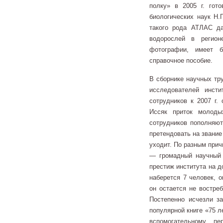
полку» в 2005 г. гот
биологических наук Н.
такого рода АТЛАС да
водорослей в регио
фотографии, имеет б
справочное пособие.
В сборнике научных тр
исследователей инст
сотрудников к 2007 г.
Иссяк приток молоды
сотрудников пополняют
претендовать на звание
уходит. По разным прич
— громадный научный 
престиж института на 
наберется 7 человек, 
он остается не востре
Постепенно исчезли за
популярной книге «75 
вспомогательному п