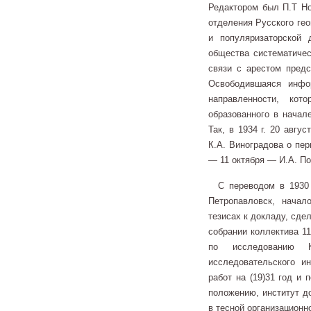
Редактором был П.Т Но
отделения Русского гео
и популяризаторской 
общества систематичес
связи с арестом предс
Освободившаяся инфо
направленности, ко
образованного в начале
Так, в 1934 г. 20 авгу
К.А. Виноградова о пе
— 11 октября — И.А. П
С переводом в 1930 г
Петропавловск, начал
тезисах к докладу, сде
собрании коллектива 11
по исследованию К
исследовательского ин
работ на (19)31 год и 
положению, институт д
в тесной организационн