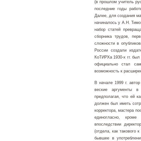
(в прошлом учитель ру
последние годы работ
Далее, для создания ма
начиналось у А.Н. Тим
набор статей превра
сборника трудов, пе
сложности в опубликов
России создали издат
КоТИРХа 1930-х гг. был
официально стал сам
возможность к расшире
В начале 1999 г. авто
веские аргументы в 
предполагая, что ей ка
должен был иметь сотр
корректора, мастера по
единогласно, кроме
впоследствии директо
(отдела, как такового 
бывшее в употреблении