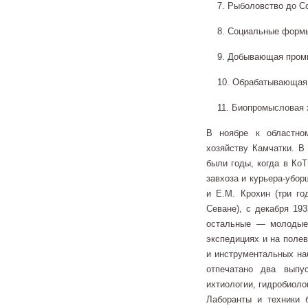
7. Рыболовство до Со
8. Социальные формы
9. Добывающая промы
10. Обрабатывающая п
11. Биопромысловая ха
В ноябре к областно
хозяйству Камчатки. В
были годы, когда в КоТ
завхоза и курьера-убор
и Е.М. Крохин (три го
Севане), с декабря 19
остальные — молодые 
экспедициях и на поле
и инструментальных наб
отпечатано два вып
ихтиологии, гидробиоло
Лаборанты и техники 