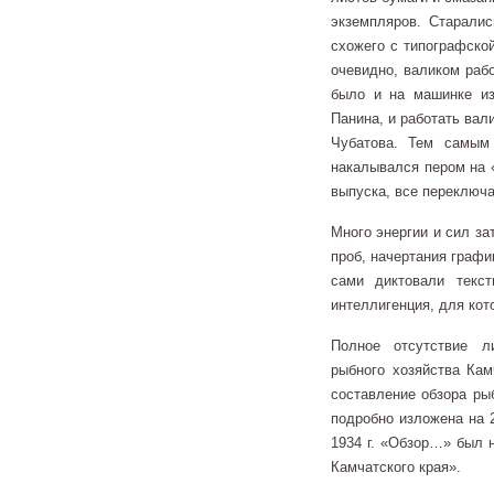
экземпляров. Старалис
схожего с типографской
очевидно, валиком рабо
было и на машинке из
Панина, и работать вал
Чубатова. Тем самым
накалывался пером на 
выпуска, все переключа
Много энергии и сил за
проб, начертания графи
сами диктовали текс
интеллигенция, для кот
Полное отсутствие л
рыбного хозяйства Кам
составление обзора ры
подробно изложена на 2
1934 г. «Обзор…» был н
Камчатского края».