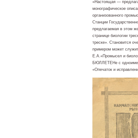
«Настоящая — предлага
монографическое описан
организованного промыс
Станции Государственно
предлагаемая в этом ж
странице биологии трес
треске». Становится оч
примером может служит
Е.А.«Промысел и биолог
БЮЛЛЕТЕНе с одноименн
«Опечаток и исправлени