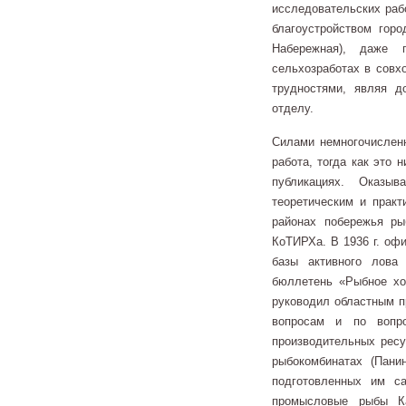
исследовательских раб
благоустройством горо
Набережная), даже 
сельхозработах в совхо
трудностями, являя 
отделу.
Силами немногочисленн
работа, тогда как это 
публикациях. Оказы
теоретическим и практ
районах побережья ры
КоТИРХа. В 1936 г. оф
базы активного лова 
бюллетень «Рыбное хоз
руководил областным п
вопросам и по вопро
производительных ресу
рыбокомбинатах (Пани
подготовленных им с
промысловые рыбы Ка