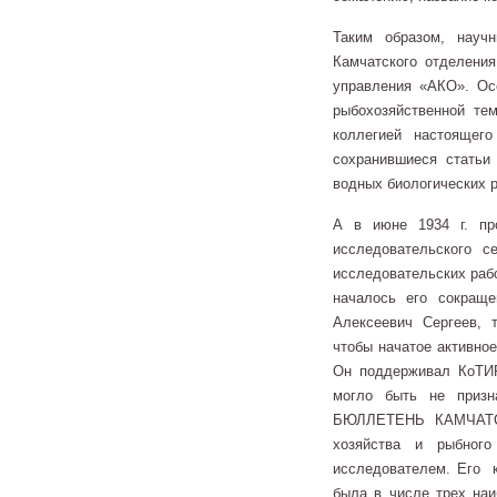
Таким образом, науч
Камчатского отделения
управления «АКО». Осе
рыбохозяйственной тем
коллегией настоящег
сохранившиеся статьи
водных биологических р
А в июне 1934 г. пр
исследовательского с
исследовательских рабо
началось его сокраще
Алексеевич Сергеев, 
чтобы начатое активно
Он поддерживал КоТИР
могло быть не призн
БЮЛЛЕТЕНЬ КАМЧАТСК
хозяйства и рыбног
исследователем. Его к
была в числе трех наи