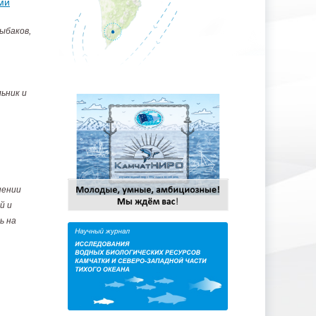
ми
ыбаков,
ьник и
нении
й и
ь на