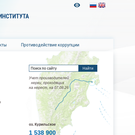
ИНСТИТУТА
кты
Противодействие коррупции
Учет производителей
нерки, проходящих
на нерест, на 07.08.26
о
оз. Курильское
1 538 900