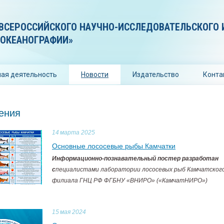
ВСЕРОССИЙСКОГО НАУЧНО-ИССЛЕДОВАТЕЛЬСКОГО 
 ОКЕАНОГРАФИИ»
ая деятельность
Новости
Издательство
Конта
ения
14
марта 2025
Основные лососевые рыбы Камчатки
Информационно-познавательный постер разработан
с
пециалистами лаборатории лососевых рыб Камчатског
филиала ГНЦ РФ ФГБНУ «ВНИРО» («КамчатНИРО»)
15
мая 2024