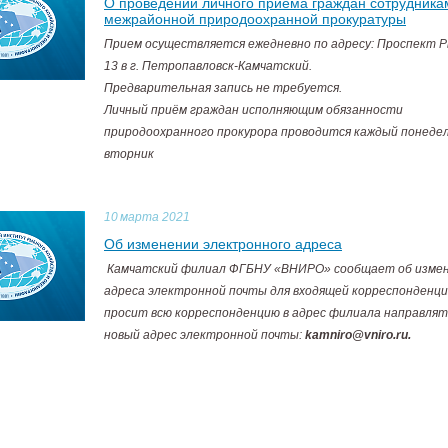
О проведении личного приема граждан сотрудника
межрайонной природоохранной прокуратуры
Прием осуществляется ежедневно по адресу: Проспект Р
13 в г. Петропавловск-Камчатский.
Предварительная запись не требуется.
Личный приём граждан исполняющим обязанности
природоохранного прокурора проводится каждый понедел
вторник
10
марта 2021
Об изменении электронного адреса
Камчатский филиал ФГБНУ «ВНИРО» сообщает об изме
адреса электронной почты для входящей корреспонденци
просит всю корреспонденцию в адрес филиала направлят
новый адрес электронной почты:
kamniro@vniro.ru.