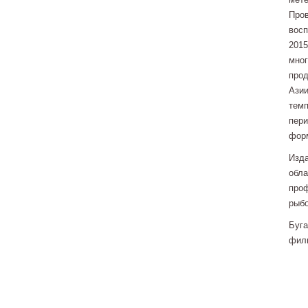
Пров
восп
2015
мног
прод
Азии
темп
пери
форм
Изда
обла
проф
рыбо
Буга
фили