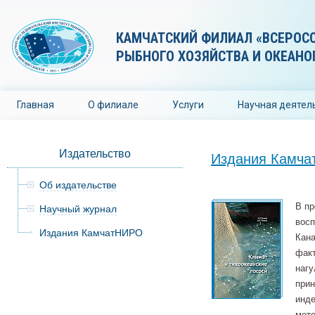
КАМЧАТСКИЙ ФИЛИАЛ «ВСЕРОС
РЫБНОГО ХОЗЯЙСТВА И ОКЕАНО
Главная
О филиале
Услуги
Научная деятел
Издательство
Издания Камч
Об издательстве
В пр
Научный журнал
восп
Издания КамчатНИРО
Кана
факт
нагу
прин
инде
мете